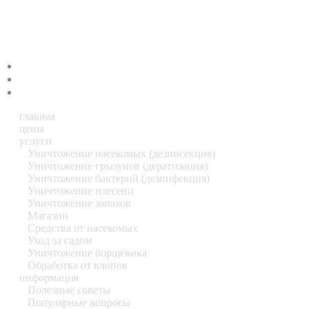
Мы работаем в
Москве
и
Московской области
г.Москва, Каширское шоссе дом, 14
+7 (812) 988-39-70
+7 (952) 288-39-70
gordeskom@yandex.ru
главная
цены
услуги
Уничтожение насекомых (дезинсекция)
Уничтожение грызунов (дератизация)
Уничтожение бактерий (дезинфекция)
Уничтожение плесени
Уничтожение запахов
Магазин
Средства от насекомых
Уход за садом
Уничтожение борщевика
Обработка от клопов
информация
Полезные советы
Популярные вопросы