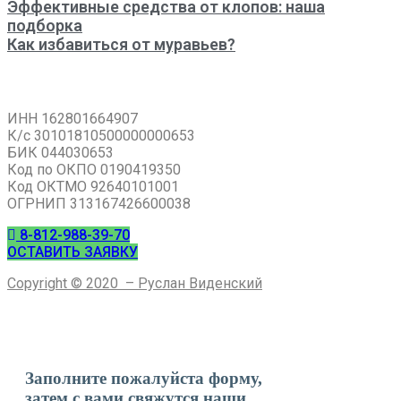
Эффективные средства от клопов: наша
подборка
Как избавиться от муравьев?
МЫ РАБОТАЕМ ОФИЦИАЛЬНО
ИНН 162801664907
К/с 30101810500000000653
БИК 044030653
Код по ОКПО 0190419350
Код ОКТМО 92640101001
ОГРНИП 313167426600038
8-812-988-39-70
ОСТАВИТЬ ЗАЯВКУ
Copyright © 2020
– Руслан Виденский
Заполните пожалуйста форму,
затем с вами свяжутся наши